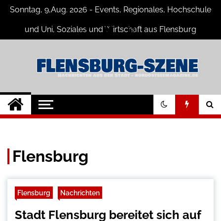
Skip
Sonntag, 9,Aug. 2026 - Events, Regionales, Hochschule
to
content
und Uni, Soziales und Wirtschaft aus Flensburg
Flensburg-Szene
Nachrichten für Flensburg und
Umgebung
Nachrichten
Flensburg
Flensburg
Nachrichten
Stadt Flensburg bereitet sich auf