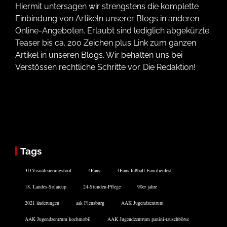
Hiermit untersagen wir strengstens die komplette
Einbindung von Artikeln unserer Blogs in anderen
Online-Angeboten. Erlaubt sind lediglich abgekürzte
Teaser bis ca. 200 Zeichen plus Link zum ganzen
Artikel in unseren Blogs. Wir behalten uns bei
Verstössen rechtliche Schritte vor. Die Redaktion!
Tags
3D-Visualisierungstool
4Fans
4Fans fußball-Familienfest
18. Landes-Solarcup
24-Stunden-Pflege
90er jahre
2021 änderungen
aak Flensburg
AAK Jugendzentrum
AAK Jugendzentrum kochmobil
AAK Jugendzentrum panini-tauschbörse