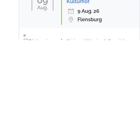
09
Kulturhof
Aug.
9 Aug. 26
Flensburg
Richard Wester& Band &
Gäste: 70/50...Best of
14 Aug. 26
Quern
Creedence Clearwater
Revival (CCR) Tribute
28 Aug. 26
Flensburg
alle Veranstaltungen