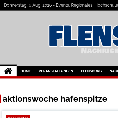
Skip
Donnerstag, 6,Aug. 2026 - Events, Regionales, Hochschule
to
content
Flensburg-Szene 
Nachrichten für Flensburg und Umge
HOME
VERANSTALTUNGEN
FLENSBURG
NAC
aktionswoche hafenspitze