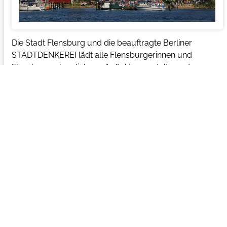
Die Stadt Flensburg und die beauftragte Berliner
STADTDENKEREI lädt alle Flensburgerinnen und
Flensburger herzlich zur Auftaktveranstaltung der
Aktionswoche am Sonntag, 01. Mai um 18 Uhr an die
Hafenspitze ein. Hier wird sich das sechsköpfige Team
der STADTDENKEREI vorstellen und erstmals bekannt
geben, welche Aktionen geplant sind, erste Anregungen
aufnehmen und […]