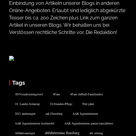
Einbindung von Artikeln unserer Blogs in anderen
Online-Angeboten. Erlaubt sind lediglich abgekürzte
Teaser bis ca. 200 Zeichen plus Link zum ganzen
Artikel in unseren Blogs. Wir behalten uns bei
Verstössen rechtliche Schritte vor. Die Redaktion!
Tags
3D-Visualisierungstool
4Fans
4Fans fußball-Familienfest
18. Landes-Solarcup
24-Stunden-Pflege
90er jahre
2021 änderungen
aak Flensburg
AAK Jugendzentrum
AAK Jugendzentrum kochmobil
AAK Jugendzentrum panini-tauschbörse
abfuhrtermine flensburg
Abfahrtsanzeiger
abi zeitung