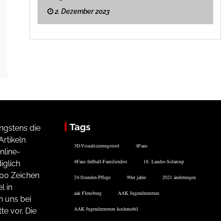
2. Dezember 2023
Tags
ngstens die
rtikeln
3D-Visualisierungstool
4Fans
nline-
4Fans fußball-Familienfest
18. Landes-Solarcup
iglich
200 Zeichen
24-Stunden-Pflege
90er jahre
2021 änderungen
l in
aak Flensburg
AAK Jugendzentrum
n uns bei
AAK Jugendzentrum kochmobil
te vor. Die