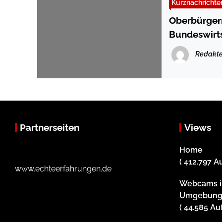
Kurznachrichte
Oberbürger
Bundeswirts
Wahlkreisa
Redakte
Partnerseiten
Views
Home
( 412.797 A
www.echteerfahrungen.de
Webcams i
Umgebun
( 44.585 Au