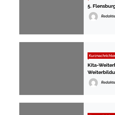
5. Flensbur
Redakte
Kurznachrichte
Kita-Weiter
Weiterbildu
Holstein
Redakte