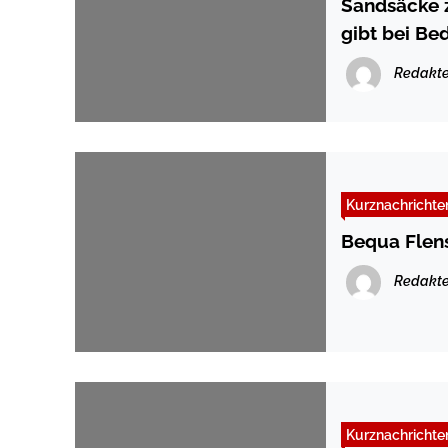
Sandsäcke 
gibt bei Be
Redakte
Kurznachrichte
Bequa Flens
Redakte
Kurznachrichte