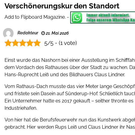
Verschönerungskur den Standort
Add to Flipboard Magazine.
-
Redakteur
21. Mai 2026
5/5 - (1 vote)
Einst wurde das Nashorn bei einer Ausstellung im Schiff
dem Vordach des Rathauses über der Stadt zu wachen. Das
Hans-Ruprecht Leiß und des Bildhauers Claus Lindner.
Vom Rathaus-Dach musste das vier Meter lange Geschöpf s
und fristete sein Dasein auf Sünderup-Hof. Schließlich tau
Ein Unternehmer hatte es 2017 gekauft – seither thronte 
Industriehafen.
Von hier hat die Berufsfeuerwehr nun das Kunstwerk abgeh
gebracht. Hier werden Rups Leiß und Claus Lindner ihr Na