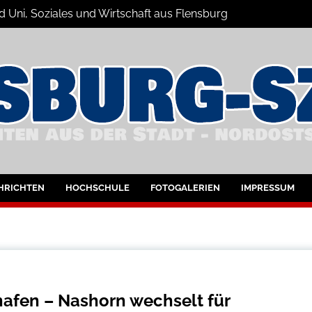
d Uni, Soziales und Wirtschaft aus Flensburg
Nachrichten
bung
HRICHTEN
HOCHSCHULE
FOTOGALERIEN
IMPRESSUM
hafen – Nashorn wechselt für