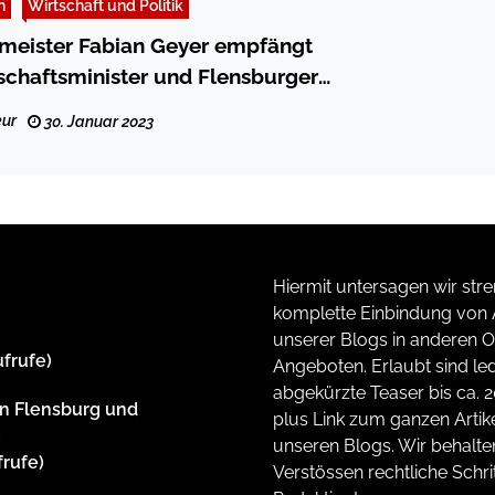
n
Wirtschaft und Politik
meister Fabian Geyer empfängt
chaftsminister und Flensburger
bgeordneten Robert Habeck
ur
30. Januar 2023
Hiermit untersagen wir stre
komplette Einbindung von A
unserer Blogs in anderen O
ufrufe)
Angeboten. Erlaubt sind led
abgekürzte Teaser bis ca. 
n Flensburg und
plus Link zum ganzen Artike
g
unseren Blogs. Wir behalte
frufe)
Verstössen rechtliche Schrit