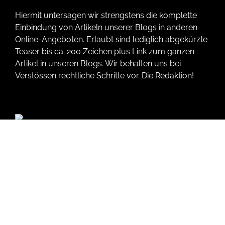
Hiermit untersagen wir strengstens die komplette
Einbindung von Artikeln unserer Blogs in anderen
Online-Angeboten. Erlaubt sind lediglich abgekürzte
Teaser bis ca. 200 Zeichen plus Link zum ganzen
Artikel in unseren Blogs. Wir behalten uns bei
Verstössen rechtliche Schritte vor. Die Redaktion!
Tags
3D-Visualisierungstool
4Fans
4Fans fußball-Familienfest
18. Landes-Solarcup
24-Stunden-Pflege
90er jahre
2021 änderungen
aak Flensburg
AAK Jugendzentrum