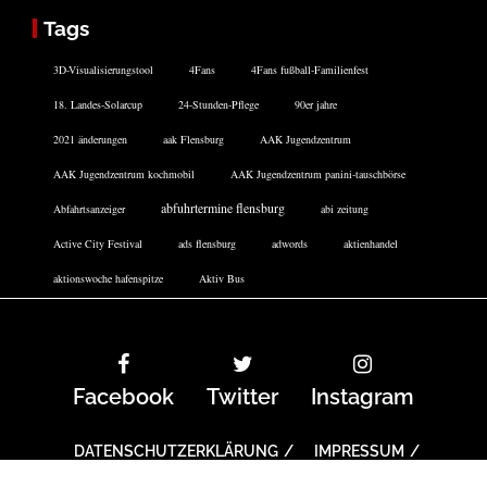
Tags
3D-Visualisierungstool
4Fans
4Fans fußball-Familienfest
18. Landes-Solarcup
24-Stunden-Pflege
90er jahre
2021 änderungen
aak Flensburg
AAK Jugendzentrum
AAK Jugendzentrum kochmobil
AAK Jugendzentrum panini-tauschbörse
abfuhrtermine flensburg
Abfahrtsanzeiger
abi zeitung
Active City Festival
ads flensburg
adwords
aktienhandel
aktionswoche hafenspitze
Aktiv Bus
Facebook
Twitter
Instagram
DATENSCHUTZERKLÄRUNG
IMPRESSUM