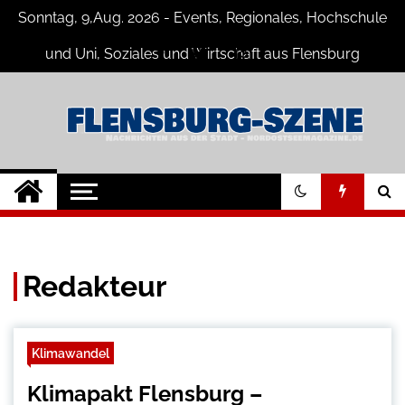
Skip
Sonntag, 9,Aug. 2026 - Events, Regionales, Hochschule
to
content
und Uni, Soziales und Wirtschaft aus Flensburg
Flensburg-Szene
Nachrichten für Flensburg und
Umgebung
Nachrichten
Redakteur
Klimawandel
Klimapakt Flensburg –