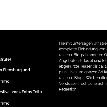
Hiermit untersagen wir stre
komplette Einbindung von A
unserer Blogs in anderen O
ufrufe)
Angeboten. Erlaubt sind led
abgekürzte Teaser bis ca. 
n Flensburg und
plus Link zum ganzen Artike
g
unseren Blogs. Wir behalte
frufe)
Verstössen rechtliche Schrit
Redaktion!
stival 2004 Fotos Teil 1 –
frufe)