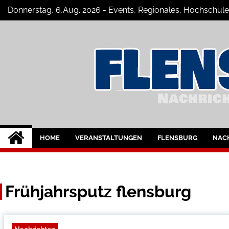
Skip
Donnerstag, 6,Aug. 2026 - Events, Regionales, Hochschule
to
content
Flensburg-Szene 
Nachrichten für Flensburg und Umge
HOME
VERANSTALTUNGEN
FLENSBURG
NAC
Frühjahrsputz flensburg