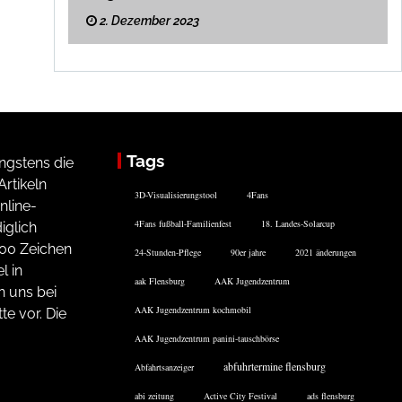
2. Dezember 2023
Tags
ngstens die
rtikeln
3D-Visualisierungstool
4Fans
nline-
4Fans fußball-Familienfest
18. Landes-Solarcup
iglich
200 Zeichen
24-Stunden-Pflege
90er jahre
2021 änderungen
l in
aak Flensburg
AAK Jugendzentrum
n uns bei
AAK Jugendzentrum kochmobil
te vor. Die
AAK Jugendzentrum panini-tauschbörse
abfuhrtermine flensburg
Abfahrtsanzeiger
abi zeitung
Active City Festival
ads flensburg