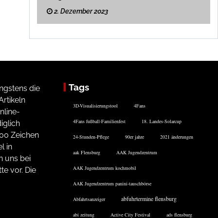
2. Dezember 2023
Tags
ngstens die
rtikeln
3D-Visualisierungstool
4Fans
nline-
4Fans fußball-Familienfest
18. Landes-Solarcup
iglich
200 Zeichen
24-Stunden-Pflege
90er jahre
2021 änderungen
l in
aak Flensburg
AAK Jugendzentrum
n uns bei
AAK Jugendzentrum kochmobil
te vor. Die
AAK Jugendzentrum panini-tauschbörse
abfuhrtermine flensburg
Abfahrtsanzeiger
abi zeitung
Active City Festival
ads flensburg