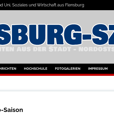
d Uni, Soziales und Wirtschaft aus Flensburg
Nachrichten
bung
HRICHTEN
HOCHSCHULE
FOTOGALERIEN
IMPRESSUM
o-Saison