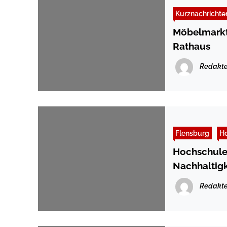
Kurznachrichte
Möbelmarkt
Rathaus
Redakte
Flensburg
H
Hochschule 
Nachhaltigk
Redakte