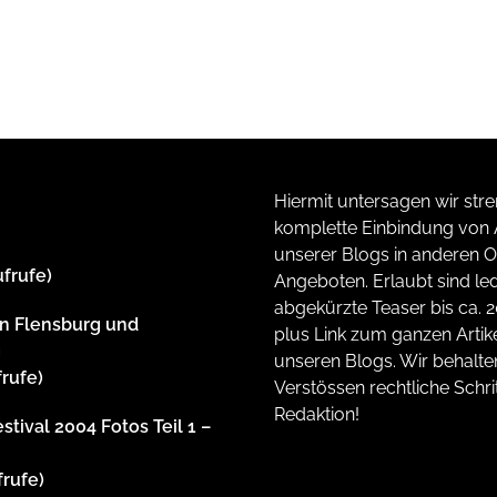
Hiermit untersagen wir stre
komplette Einbindung von A
unserer Blogs in anderen O
ufrufe)
Angeboten. Erlaubt sind led
abgekürzte Teaser bis ca. 
n Flensburg und
plus Link zum ganzen Artike
g
unseren Blogs. Wir behalte
frufe)
Verstössen rechtliche Schrit
Redaktion!
stival 2004 Fotos Teil 1 –
frufe)