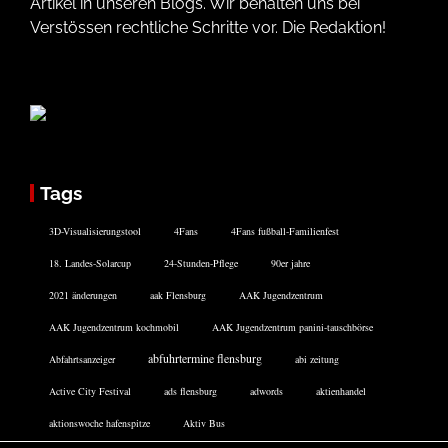
Artikel in unseren Blogs. Wir behalten uns bei
Verstössen rechtliche Schritte vor. Die Redaktion!
Tags
3D-Visualisierungstool
4Fans
4Fans fußball-Familienfest
18. Landes-Solarcup
24-Stunden-Pflege
90er jahre
2021 änderungen
aak Flensburg
AAK Jugendzentrum
AAK Jugendzentrum kochmobil
AAK Jugendzentrum panini-tauschbörse
abfuhrtermine flensburg
Abfahrtsanzeiger
abi zeitung
Active City Festival
ads flensburg
adwords
aktienhandel
aktionswoche hafenspitze
Aktiv Bus