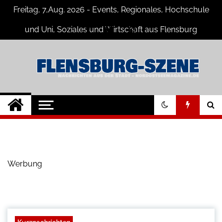
Skip
Freitag, 7,Aug. 2026 - Events, Regionales, Hochschule
to
content
und Uni, Soziales und Wirtschaft aus Flensburg
Flensburg-Szene
Nachrichten für Flensburg und
Umgebung
Nachrichten
Werbung