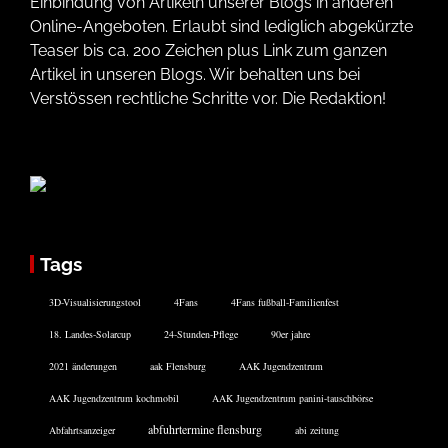
Einbindung von Artikeln unserer Blogs in anderen
Online-Angeboten. Erlaubt sind lediglich abgekürzte
Teaser bis ca. 200 Zeichen plus Link zum ganzen
Artikel in unseren Blogs. Wir behalten uns bei
Verstössen rechtliche Schritte vor. Die Redaktion!
Tags
3D-Visualisierungstool
4Fans
4Fans fußball-Familienfest
18. Landes-Solarcup
24-Stunden-Pflege
90er jahre
2021 änderungen
aak Flensburg
AAK Jugendzentrum
AAK Jugendzentrum kochmobil
AAK Jugendzentrum panini-tauschbörse
abfuhrtermine flensburg
Abfahrtsanzeiger
abi zeitung