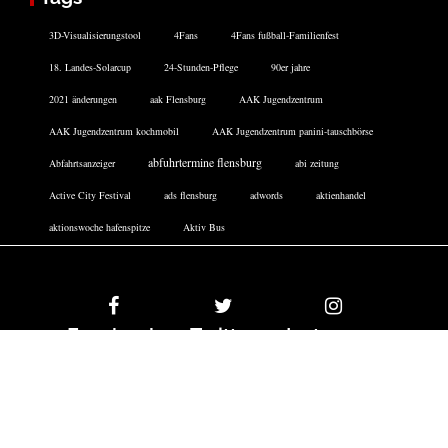
3D-Visualisierungstool
4Fans
4Fans fußball-Familienfest
18. Landes-Solarcup
24-Stunden-Pflege
90er jahre
2021 änderungen
aak Flensburg
AAK Jugendzentrum
AAK Jugendzentrum kochmobil
AAK Jugendzentrum panini-tauschbörse
abfuhrtermine flensburg
Abfahrtsanzeiger
abi zeitung
Active City Festival
ads flensburg
adwords
aktienhandel
aktionswoche hafenspitze
Aktiv Bus
Facebook
Twitter
Instagram
DATENSCHUTZERKLÄRUNG
IMPRESSUM
COOKIE-RICHTLINIE
ARCHIV