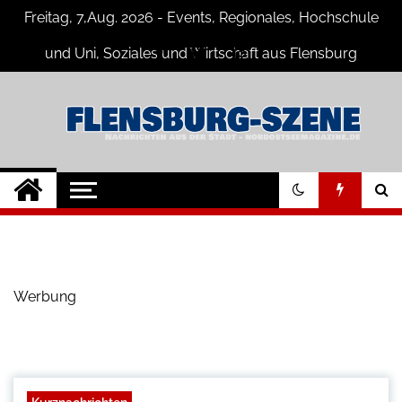
Skip
Freitag, 7,Aug. 2026 - Events, Regionales, Hochschule
to
content
und Uni, Soziales und Wirtschaft aus Flensburg
Flensburg-Szene
Nachrichten für Flensburg und
Umgebung
Nachrichten
Werbung