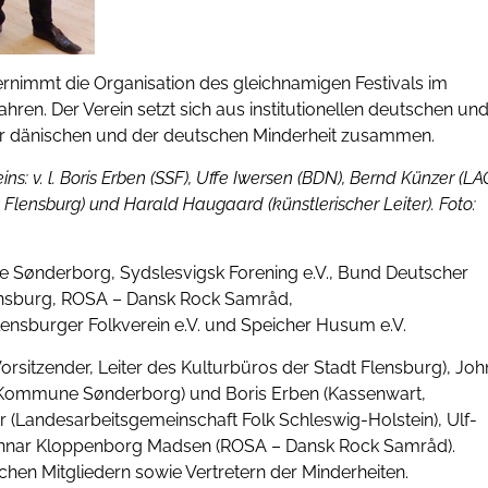
rnimmt die Organisation des gleichnamigen Festivals im
ahren. Der Verein setzt sich aus institutionellen deutschen un
er dänischen und der deutschen Minderheit zusammen.
s: v. l. Boris Erben
(SSF), Uffe Iwersen (BDN), Bernd Künzer (LA
t Flensburg) und Harald Haugaard (künstlerischer
Leiter). Foto:
ne Sønderborg, Sydslesvigsk Forening e.V., Bund Deutscher
lensburg, ROSA – Dansk Rock Samråd,
lensburger Folkverein e.V. und Speicher Husum e.V.
orsitzender, Leiter des Kulturbüros der Stadt Flensburg), Joh
der Kommune Sønderborg) und Boris Erben (Kassenwart,
er (Landesarbeitsgemeinschaft Folk Schleswig-Holstein), Ulf-
unnar Kloppenborg Madsen (ROSA – Dansk Rock Samråd).
hen Mitgliedern sowie Vertretern der Minderheiten.