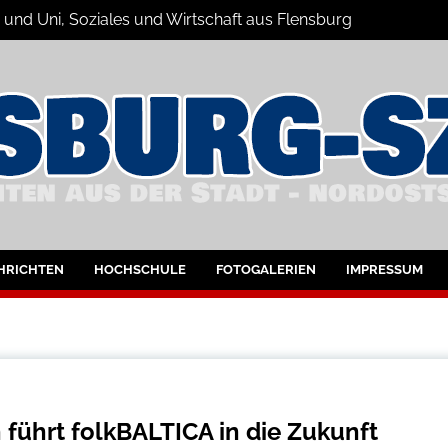
 und Uni, Soziales und Wirtschaft aus Flensburg
Nachrichten
bung
HRICHTEN
HOCHSCHULE
FOTOGALERIEN
IMPRESSUM
 führt folkBALTICA in die Zukunft