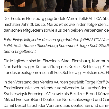
Der heute in Flensburg gegründete Verein folkBALTICA übe
nächsten Jahr (6. bis 10. Mai 2015) sowie in den folgenden J
dänischen Mitgliedern sowie aus den beiden Verbänden d
Foto: Einige Mitglieder des neu gegründeten folkBALTICA Verein
Folk), Helle Barsøe (Sønderborg
Kommune), Torge Korff (Stad
Bernd Engelbrecht
Die Mitglieder sind im Einzelnen: Stadt Flensburg, Kommu
Nordschleswiger, Kulturstiftung des Kreises Schleswig-F
Landesarbeitsgemeinschaft Folk Schleswig-Holstein e.V., F
In den Vorstand des Vereins wurden gewählt: Torge Korff (V
Frederiksen (stellvertretender Vorsitzender, Kulturchef 
Sydslesvigsk Forening e.V.) sowie als Beisitzer Bernd Künz
Mikael Iwersen (Bund Deutscher Nordschleswiger) und G
Damit besteht auch der Vorstand aus deutschen und dänisc