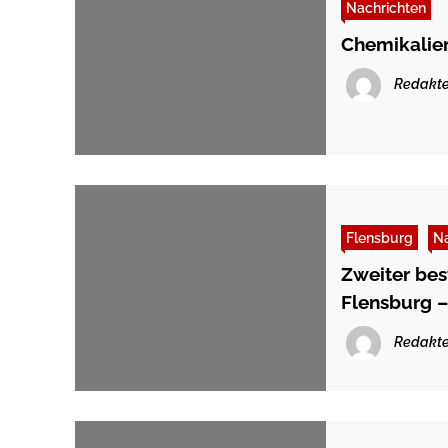
Nachrichten
Chemikalien
Redakte
Flensburg
Na
Zweiter bes
Flensburg –
Redakte