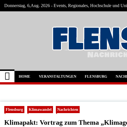
Skip
Donnerstag, 6,Aug. 2026 - Events, Regionales, Hochschule und Uni,
to
content
Flensburg-Szene Nac
Nachrichten für Flensburg und Umgebung
HOME
VERANSTALTUNGEN
FLENSBURG
NACH
Flensburg
Klimawandel
Nachrichten
Klimapakt: Vortrag zum Thema „Klimager