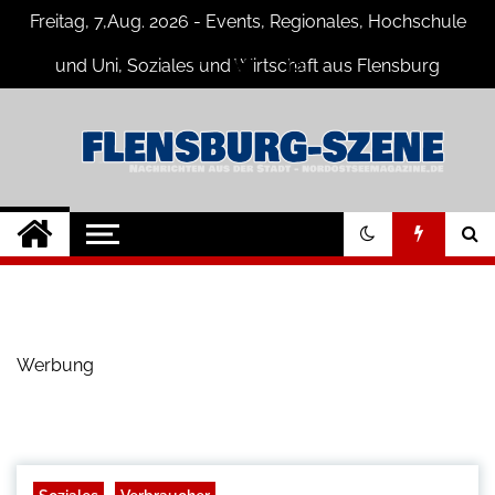
Skip
Freitag, 7,Aug. 2026 - Events, Regionales, Hochschule
to
content
und Uni, Soziales und Wirtschaft aus Flensburg
Flensburg-Szene
Nachrichten für Flensburg und
Umgebung
Nachrichten
Werbung