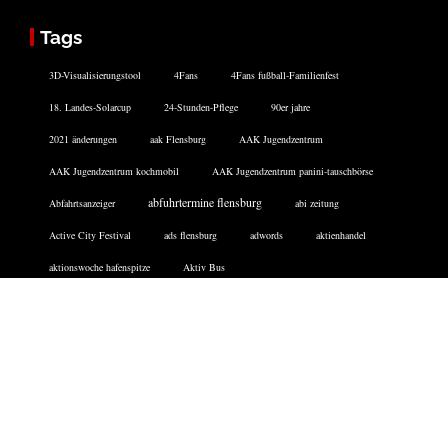
Tags
3D-Visualisierungstool
4Fans
4Fans fußball-Familienfest
18. Landes-Solarcup
24-Stunden-Pflege
90er jahre
2021 änderungen
aak Flensburg
AAK Jugendzentrum
AAK Jugendzentrum kochmobil
AAK Jugendzentrum panini-tauschbörse
abfuhrtermine flensburg
Abfahrtsanzeiger
abi zeitung
Active City Festival
ads flensburg
adwords
aktienhandel
aktionswoche hafenspitze
Aktiv Bus
Facebook
Twitter
Instagram
DATENSCHUTZERKLÄRUNG
IMPRESSUM