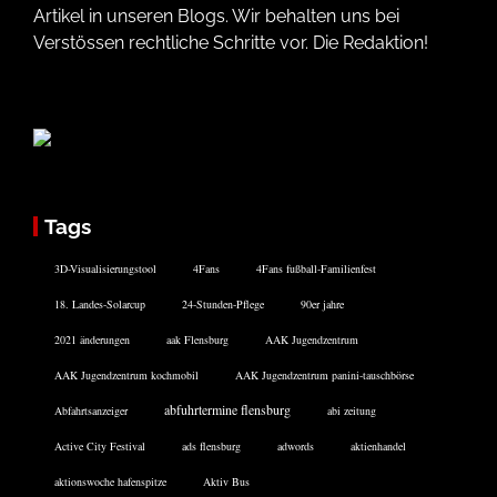
Artikel in unseren Blogs. Wir behalten uns bei
Verstössen rechtliche Schritte vor. Die Redaktion!
Tags
3D-Visualisierungstool
4Fans
4Fans fußball-Familienfest
18. Landes-Solarcup
24-Stunden-Pflege
90er jahre
2021 änderungen
aak Flensburg
AAK Jugendzentrum
AAK Jugendzentrum kochmobil
AAK Jugendzentrum panini-tauschbörse
abfuhrtermine flensburg
Abfahrtsanzeiger
abi zeitung
Active City Festival
ads flensburg
adwords
aktienhandel
aktionswoche hafenspitze
Aktiv Bus