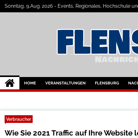
Skip
Sonntag, 9,Aug. 2026 - Events, Regionales, Hochschule un
to
content
Flensburg-Szene 
Nachrichten für Flensburg und Umge
HOME
VERANSTALTUNGEN
FLENSBURG
NAC
Verbraucher
Wie Sie 2021 Traffic auf Ihre Website 