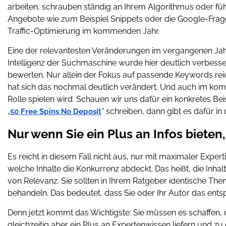
arbeiten, schrauben ständig an Ihrem Algorithmus oder füh
Angebote wie zum Beispiel Snippets oder die Google-Fragen
Traffic-Optimierung im kommenden Jahr.
Eine der relevantesten Veränderungen im vergangenen Jahr bet
Intelligenz der Suchmaschine wurde hier deutlich verbessert.
bewerten. Nur allein der Fokus auf passende Keywords rei
hat sich das nochmal deutlich verändert. Und auch im ko
Rolle spielen wird. Schauen wir uns dafür ein konkretes B
„
“ schreiben, dann gibt es dafür i
50 Free Spins No Deposit
Nur wenn Sie ein Plus an Infos bieten
Es reicht in diesem Fall nicht aus, nur mit maximaler Exper
welche Inhalte die Konkurrenz abdeckt. Das heißt, die Inhal
von Relevanz. Sie sollten in Ihrem Ratgeber identische The
behandeln. Das bedeutet, dass Sie oder Ihr Autor das en
Denn jetzt kommt das Wichtigste: Sie müssen es schaffen, 
gleichzeitig aber ein Plus an Expertenwissen liefern und zu