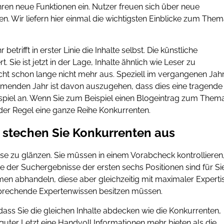
ren neue Funktionen ein. Nutzer freuen sich über neue
. Wir liefern hier einmal die wichtigsten Einblicke zum The
rifft in erster Linie die Inhalte selbst. Die künstliche
 Sie ist jetzt in der Lage, Inhalte ähnlich wie Leser zu
cht schon lange nicht mehr aus. Speziell im vergangenen Jah
mmenden Jahr ist davon auszugehen, dass dies eine tragende
eispiel an. Wenn Sie zum Beispiel einen Blogeintrag zum Them
n der Regel eine ganze Reihe Konkurrenten.
, stechen Sie Konkurrenten aus
tise zu glänzen. Sie müssen in einem Vorabcheck kontrollieren
te der Suchergebnisse der ersten sechs Positionen sind für Si
men abhandeln, diese aber gleichzeitig mit maximaler Experti
tsprechende Expertenwissen besitzen müssen.
dass Sie die gleichen Inhalte abdecken wie die Konkurrenten,
 guter Letzt eine Handvoll Informationen mehr bieten als die