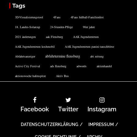
Tags
3D-Visualisierungstool
4Fans
4Fans fußball-Familienfest
18. Landes-Solarcup
24-Stunden-Pflege
90er jahre
2021 änderungen
aak Flensburg
AAK Jugendzentrum
AAK Jugendzentrum kochmobil
AAK Jugendzentrum panini-tauschbörse
abfuhrtermine flensburg
Abfahrtsanzeiger
abi zeitung
Active City Festival
ads flensburg
adwords
aktienhandel
aktionswoche hafenspitze
Aktiv Bus
Facebook
Twitter
Instagram
DATENSCHUTZERKLÄRUNG
IMPRESSUM
COOKIE-RICHTLINIE
ARCHIV