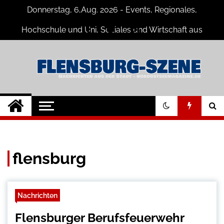
Skip
Donnerstag, 6,Aug. 2026 - Events, Regionales,
to
content
Hochschule und Uni, Soziales und Wirtschaft aus
Flensburg
Flensburg-Szene
Nachrichten für Flensburg und
Umgebung
Nachrichten
flensburg
Nachrichten
Flensburger Berufsfeuerwehr