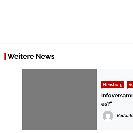
Weitere News
Flensburg
So
Infoversamm
es?“
Redakte