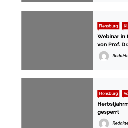
Flensburg
K
Webinar in 
von Prof. D
Redakte
Flensburg
Ve
Herbstjahrm
gesperrt
Redakte