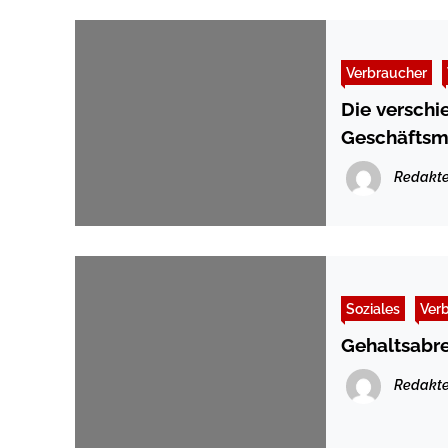
Verbraucher
Die versch
Geschäftsmo
Redakte
Soziales
Ver
Gehaltsabr
Redakte