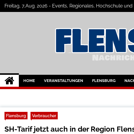
Skip
Freitag, 7,Aug. 2026 - Events, Regionales, Hochschule und
to
content
Flensburg-Szene 
Nachrichten für Flensburg und Umge
HOME
VERANSTALTUNGEN
FLENSBURG
NAC
Flensburg
Verbraucher
SH-Tarif jetzt auch in der Region Fl