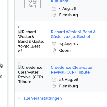
09
Kulturhof
Aug.
9 Aug. 26
Flensburg
Richard Wester& Band &
Gäste: 70/50...Best of
14 Aug. 26
Quern
ig
Creedence Clearwater
Revival (CCR) Tribute
if
28 Aug. 26
Flensburg
alle Veranstaltungen