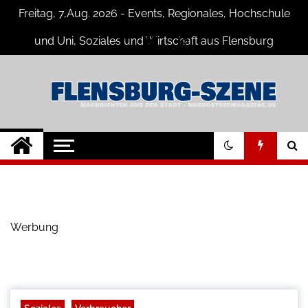
Skip
Freitag, 7,Aug. 2026 - Events, Regionales, Hochschule
to
content
und Uni, Soziales und Wirtschaft aus Flensburg
Flensburg-Szene
Nachrichten für Flensburg und
Umgebung
Nachrichten
Werbung