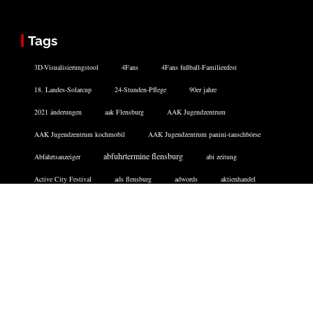
Tags
3D-Visualisierungstool
4Fans
4Fans fußball-Familienfest
18. Landes-Solarcup
24-Stunden-Pflege
90er jahre
2021 änderungen
aak Flensburg
AAK Jugendzentrum
AAK Jugendzentrum kochmobil
AAK Jugendzentrum panini-tauschbörse
abfuhrtermine flensburg
Abfahrtsanzeiger
abi zeitung
Active City Festival
ads flensburg
adwords
aktienhandel
aktionswoche hafenspitze
Aktiv Bus
Facebook
Twitter
Instagram
DATENSCHUTZERKLÄRUNG
IMPRESSUM