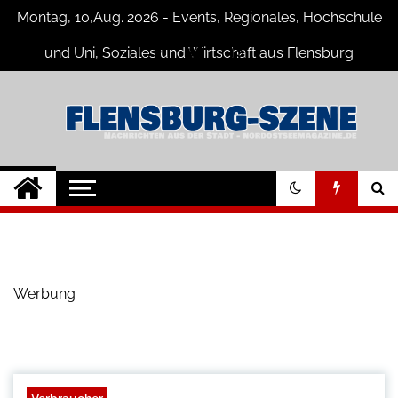
Skip
Montag, 10,Aug. 2026 - Events, Regionales, Hochschule
to
content
und Uni, Soziales und Wirtschaft aus Flensburg
Flensburg-Szene
Nachrichten für Flensburg und
Umgebung
Nachrichten
Werbung