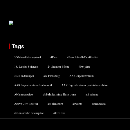
Tags
3D-Visualisierungstool
4Fans
4Fans fußball-Familienfest
18. Landes-Solarcup
24-Stunden-Pflege
90er jahre
2021 änderungen
aak Flensburg
AAK Jugendzentrum
AAK Jugendzentrum kochmobil
AAK Jugendzentrum panini-tauschbörse
abfuhrtermine flensburg
Abfahrtsanzeiger
abi zeitung
Active City Festival
ads flensburg
adwords
aktienhandel
aktionswoche hafenspitze
Aktiv Bus