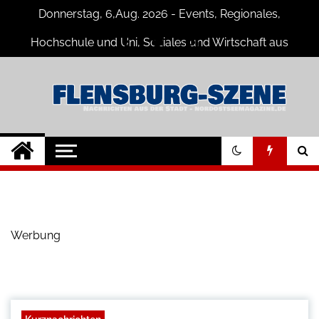
Skip
Donnerstag, 6,Aug. 2026 - Events, Regionales,
to
content
Hochschule und Uni, Soziales und Wirtschaft aus
Flensburg
Flensburg-Szene
Nachrichten für Flensburg und
Umgebung
Nachrichten
Werbung