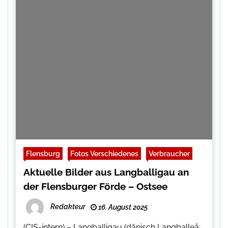
Flensburg
Fotos Verschiedenes
Verbraucher
Aktuelle Bilder aus Langballigau an
der Flensburger Förde – Ostsee
Redakteur
16. August 2025
(CIS-intern) – Langballigau (dänisch Langballeå;