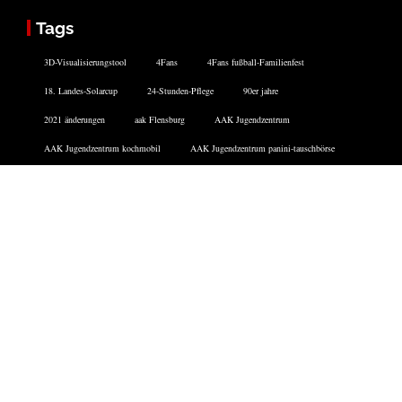
Tags
3D-Visualisierungstool
4Fans
4Fans fußball-Familienfest
18. Landes-Solarcup
24-Stunden-Pflege
90er jahre
2021 änderungen
aak Flensburg
AAK Jugendzentrum
AAK Jugendzentrum kochmobil
AAK Jugendzentrum panini-tauschbörse
abfuhrtermine flensburg
Abfahrtsanzeiger
abi zeitung
Active City Festival
ads flensburg
adwords
aktienhandel
aktionswoche hafenspitze
Aktiv Bus
Facebook
Twitter
Instagram
DATENSCHUTZERKLÄRUNG
IMPRESSUM