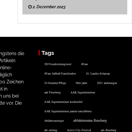
2. Dezember 2023
Tags
ngstens die
rtikeln
3D-Visualisierungstool
4Fans
nline-
4Fans fußball-Familienfest
18. Landes-Solarcup
iglich
200 Zeichen
24-Stunden-Pflege
90er jahre
2021 änderungen
l in
aak Flensburg
AAK Jugendzentrum
n uns bei
AAK Jugendzentrum kochmobil
te vor. Die
AAK Jugendzentrum panini-tauschbörse
abfuhrtermine flensburg
Abfahrtsanzeiger
abi zeitung
Active City Festival
ads flensburg