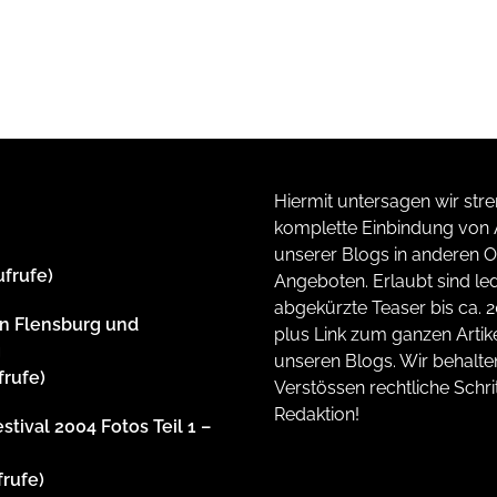
Hiermit untersagen wir stre
komplette Einbindung von A
unserer Blogs in anderen O
ufrufe)
Angeboten. Erlaubt sind led
abgekürzte Teaser bis ca. 
n Flensburg und
plus Link zum ganzen Artike
g
unseren Blogs. Wir behalte
frufe)
Verstössen rechtliche Schrit
Redaktion!
stival 2004 Fotos Teil 1 –
frufe)