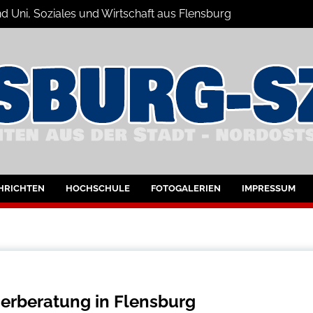
d Uni, Soziales und Wirtschaft aus Flensburg
Nachrichten
bung
HRICHTEN
HOCHSCHULE
FOTOGALERIEN
IMPRESSUM
erberatung in Flensburg