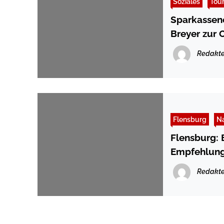
Soziales
Tou
Sparkassenc
Breyer zur 
Redakte
Flensburg
Na
Flensburg: 
Empfehlung
Redakte