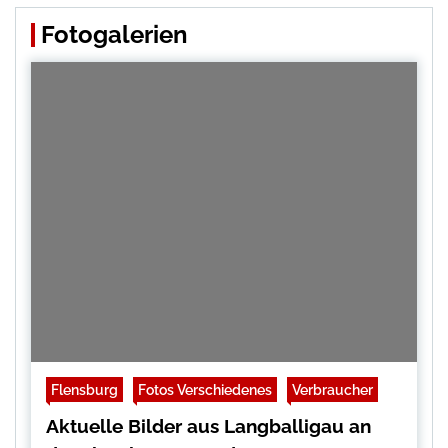
Fotogalerien
Flensburg
Fotos Verschiedenes
Verbraucher
Aktuelle Bilder aus Langballigau an