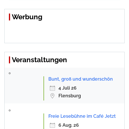
Werbung
Veranstaltungen
Bunt, groß und wunderschön
4 Juli 26
Flensburg
Freie Lesebühne im Café Jetzt
6 Aug. 26