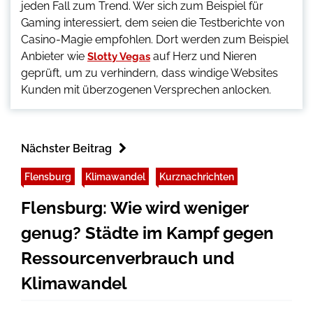
jeden Fall zum Trend. Wer sich zum Beispiel für
Gaming interessiert, dem seien die Testberichte von
Casino-Magie empfohlen. Dort werden zum Beispiel
Anbieter wie
auf Herz und Nieren
Slotty Vegas
geprüft, um zu verhindern, dass windige Websites
Kunden mit überzogenen Versprechen anlocken.
Nächster Beitrag
Flensburg
Klimawandel
Kurznachrichten
Flensburg: Wie wird weniger
genug? Städte im Kampf gegen
Ressourcenverbrauch und
Klimawandel