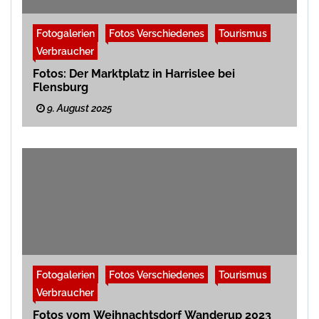
Fotogalerien
Fotos Verschiedenes
Tourismus
Verbraucher
Fotos: Der Marktplatz in Harrislee bei
Flensburg
9. August 2025
Fotogalerien
Fotos Verschiedenes
Tourismus
Verbraucher
Fotos vom Weihnachtsdorf Wanderup 2023