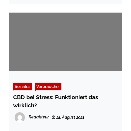
Soziales
Verbraucher
CBD bei Stress: Funktioniert das
wirklich?
Redakteur
14. August 2021