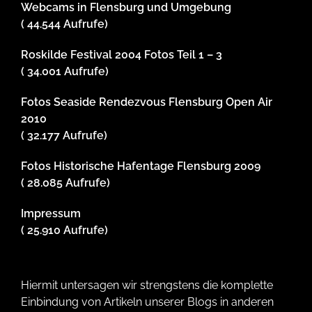
Webcams in Flensburg und Umgebung
( 44.544 Aufrufe)
Roskilde Festival 2004 Fotos Teil 1 – 3
( 34.001 Aufrufe)
Fotos Seaside Rendezvous Flensburg Open Air
2010
( 32.177 Aufrufe)
Fotos Historische Hafentage Flensburg 2009
( 28.085 Aufrufe)
Impressum
( 25.910 Aufrufe)
Hiermit untersagen wir strengstens die komplette
Einbindung von Artikeln unserer Blogs in anderen