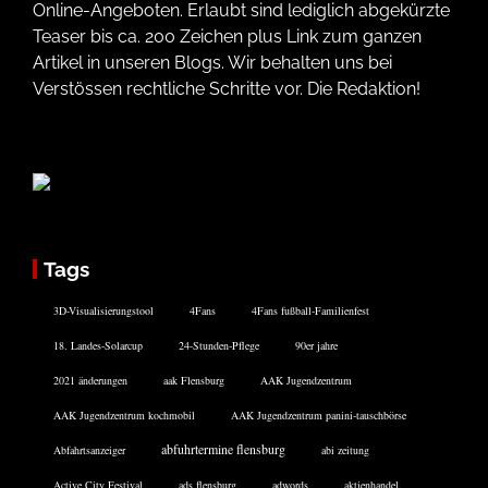
Online-Angeboten. Erlaubt sind lediglich abgekürzte
Teaser bis ca. 200 Zeichen plus Link zum ganzen
Artikel in unseren Blogs. Wir behalten uns bei
Verstössen rechtliche Schritte vor. Die Redaktion!
Tags
3D-Visualisierungstool
4Fans
4Fans fußball-Familienfest
18. Landes-Solarcup
24-Stunden-Pflege
90er jahre
2021 änderungen
aak Flensburg
AAK Jugendzentrum
AAK Jugendzentrum kochmobil
AAK Jugendzentrum panini-tauschbörse
abfuhrtermine flensburg
Abfahrtsanzeiger
abi zeitung
Active City Festival
ads flensburg
adwords
aktienhandel