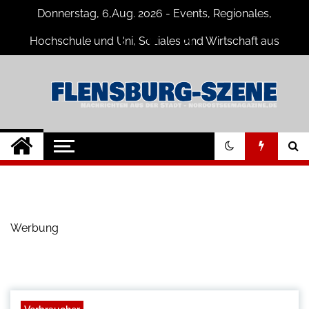
Skip
Donnerstag, 6,Aug. 2026 - Events, Regionales,
to
content
Hochschule und Uni, Soziales und Wirtschaft aus
Flensburg
Flensburg-Szene
Nachrichten für Flensburg und
Umgebung
Nachrichten
Werbung