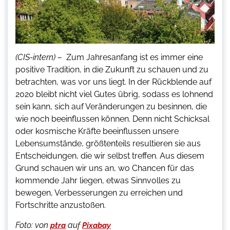
(CIS-intern) –
Zum Jahresanfang ist es immer eine
positive Tradition, in die Zukunft zu schauen und zu
betrachten, was vor uns liegt. In der Rückblende auf
2020 bleibt nicht viel Gutes übrig, sodass es lohnend
sein kann, sich auf Veränderungen zu besinnen, die
wie noch beeinflussen können. Denn nicht Schicksal
oder kosmische Kräfte beeinflussen unsere
Lebensumstände, größtenteils resultieren sie aus
Entscheidungen, die wir selbst treffen. Aus diesem
Grund schauen wir uns an, wo Chancen für das
kommende Jahr liegen, etwas Sinnvolles zu
bewegen, Verbesserungen zu erreichen und
Fortschritte anzustoßen.
Foto:
von
auf
ptra
Pixabay