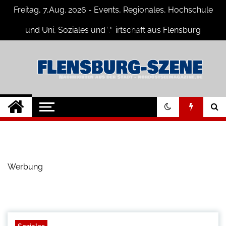
Skip
Freitag, 7,Aug. 2026 - Events, Regionales, Hochschule
to
content
und Uni, Soziales und Wirtschaft aus Flensburg
Flensburg-Szene
Nachrichten für Flensburg und
Umgebung
Nachrichten
Werbung