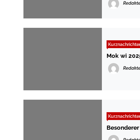
Redakte
Kurznachrichte
Mok wi 202
Redakte
Kurznachrichte
Besonderer 