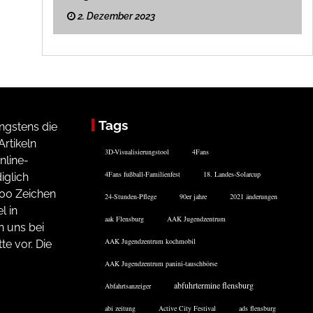
2. Dezember 2023
Tags
ngstens die
rtikeln
3D-Visualisierungstool
4Fans
nline-
4Fans fußball-Familienfest
18. Landes-Solarcup
iglich
200 Zeichen
24-Stunden-Pflege
90er jahre
2021 änderungen
l in
aak Flensburg
AAK Jugendzentrum
n uns bei
AAK Jugendzentrum kochmobil
te vor. Die
AAK Jugendzentrum panini-tauschbörse
abfuhrtermine flensburg
Abfahrtsanzeiger
abi zeitung
Active City Festival
ads flensburg