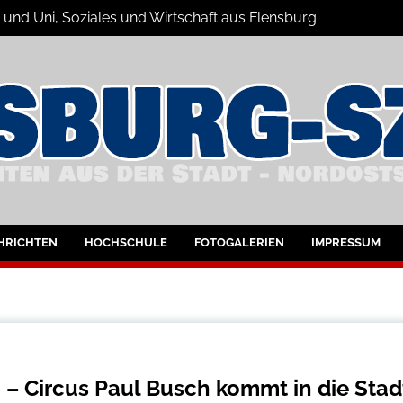
 und Uni, Soziales und Wirtschaft aus Flensburg
Nachrichten
bung
HRICHTEN
HOCHSCHULE
FOTOGALERIEN
IMPRESSUM
 – Circus Paul Busch kommt in die Stad