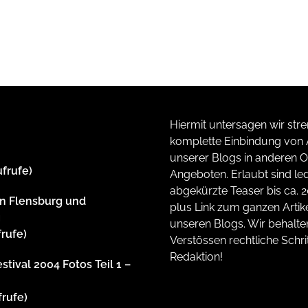
Hiermit untersagen wir stre
komplette Einbindung von A
unserer Blogs in anderen O
ufrufe)
Angeboten. Erlaubt sind led
abgekürzte Teaser bis ca. 
n Flensburg und
plus Link zum ganzen Artike
g
unseren Blogs. Wir behalte
frufe)
Verstössen rechtliche Schrit
Redaktion!
stival 2004 Fotos Teil 1 –
frufe)