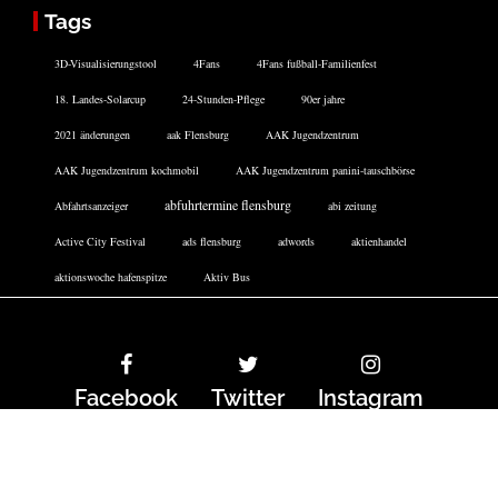
Tags
3D-Visualisierungstool
4Fans
4Fans fußball-Familienfest
18. Landes-Solarcup
24-Stunden-Pflege
90er jahre
2021 änderungen
aak Flensburg
AAK Jugendzentrum
AAK Jugendzentrum kochmobil
AAK Jugendzentrum panini-tauschbörse
abfuhrtermine flensburg
Abfahrtsanzeiger
abi zeitung
Active City Festival
ads flensburg
adwords
aktienhandel
aktionswoche hafenspitze
Aktiv Bus
Facebook
Twitter
Instagram
DATENSCHUTZERKLÄRUNG
IMPRESSUM