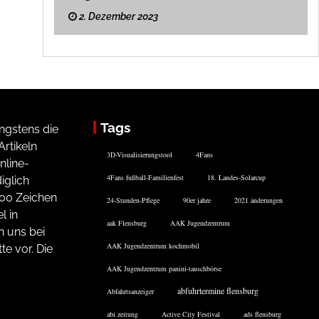
2. Dezember 2023
Tags
ngstens die
rtikeln
3D-Visualisierungstool
4Fans
nline-
4Fans fußball-Familienfest
18. Landes-Solarcup
iglich
200 Zeichen
24-Stunden-Pflege
90er jahre
2021 änderungen
l in
aak Flensburg
AAK Jugendzentrum
n uns bei
AAK Jugendzentrum kochmobil
te vor. Die
AAK Jugendzentrum panini-tauschbörse
abfuhrtermine flensburg
Abfahrtsanzeiger
abi zeitung
Active City Festival
ads flensburg