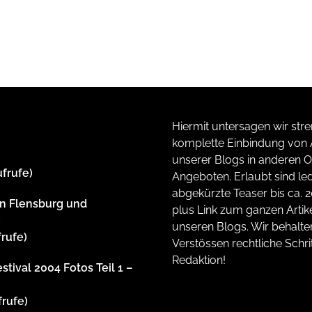
Hiermit untersagen wir stre
komplette Einbindung von A
unserer Blogs in anderen O
ufrufe)
Angeboten. Erlaubt sind led
abgekürzte Teaser bis ca. 
n Flensburg und
plus Link zum ganzen Artike
g
unseren Blogs. Wir behalte
frufe)
Verstössen rechtliche Schrit
Redaktion!
stival 2004 Fotos Teil 1 –
frufe)