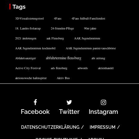
Tags
3D-Visualisierungstool
4Fans
4Fans fußball-Familienfest
18. Landes-Solarcup
24-Stunden-Pflege
90er jahre
2021 änderungen
aak Flensburg
AAK Jugendzentrum
AAK Jugendzentrum kochmobil
AAK Jugendzentrum panini-tauschbörse
abfuhrtermine flensburg
Abfahrtsanzeiger
abi zeitung
Active City Festival
ads flensburg
adwords
aktienhandel
aktionswoche hafenspitze
Aktiv Bus
Facebook
Twitter
Instagram
DATENSCHUTZERKLÄRUNG
IMPRESSUM