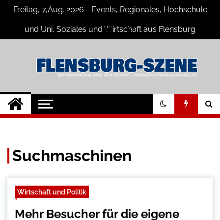
Skip
Freitag, 7,Aug. 2026 - Events, Regionales, Hochschule
to
content
und Uni, Soziales und Wirtschaft aus Flensburg
Flensburg-Szene
Nachrichten für Flensburg und
Umgebung
Nachrichten
Suchmaschinen
Wirtschaft und Politik
Mehr Besucher für die eigene