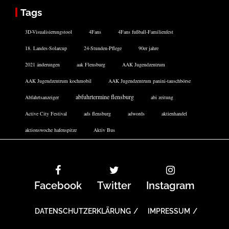
Tags
3D-Visualisierungstool
4Fans
4Fans fußball-Familienfest
18. Landes-Solarcup
24-Stunden-Pflege
90er jahre
2021 änderungen
aak Flensburg
AAK Jugendzentrum
AAK Jugendzentrum kochmobil
AAK Jugendzentrum panini-tauschbörse
abfuhrtermine flensburg
Abfahrtsanzeiger
abi zeitung
Active City Festival
ads flensburg
adwords
aktienhandel
aktionswoche hafenspitze
Aktiv Bus
Facebook
Twitter
Instagram
DATENSCHUTZERKLÄRUNG
IMPRESSUM