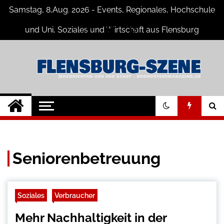
Skip
Samstag, 8,Aug. 2026 - Events, Regionales, Hochschule
to
content
und Uni, Soziales und Wirtschaft aus Flensburg
Flensburg-Szene
Nachrichten für Flensburg und
Umgebung
Nachrichten
Seniorenbetreuung
Soziales
Verbraucher
Mehr Nachhaltigkeit in der