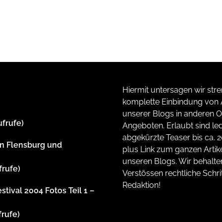
Hiermit untersagen wir stre
komplette Einbindung von A
unserer Blogs in anderen O
ufrufe)
Angeboten. Erlaubt sind led
abgekürzte Teaser bis ca. 
n Flensburg und
plus Link zum ganzen Artike
g
unseren Blogs. Wir behalte
frufe)
Verstössen rechtliche Schrit
Redaktion!
stival 2004 Fotos Teil 1 –
frufe)