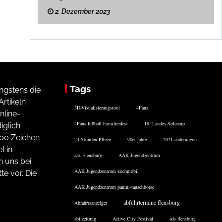
2. Dezember 2023
Tags
ngstens die
rtikeln
3D-Visualisierungstool
4Fans
nline-
4Fans fußball-Familienfest
18. Landes-Solarcup
iglich
200 Zeichen
24-Stunden-Pflege
90er jahre
2021 änderungen
l in
aak Flensburg
AAK Jugendzentrum
n uns bei
AAK Jugendzentrum kochmobil
te vor. Die
AAK Jugendzentrum panini-tauschbörse
abfuhrtermine flensburg
Abfahrtsanzeiger
abi zeitung
Active City Festival
ads flensburg