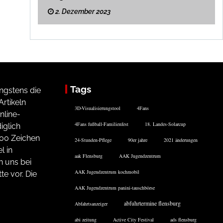
2. Dezember 2023
Tags
ngstens die
rtikeln
3D-Visualisierungstool
4Fans
nline-
4Fans fußball-Familienfest
18. Landes-Solarcup
iglich
200 Zeichen
24-Stunden-Pflege
90er jahre
2021 änderungen
l in
aak Flensburg
AAK Jugendzentrum
n uns bei
AAK Jugendzentrum kochmobil
te vor. Die
AAK Jugendzentrum panini-tauschbörse
abfuhrtermine flensburg
Abfahrtsanzeiger
abi zeitung
Active City Festival
ads flensburg