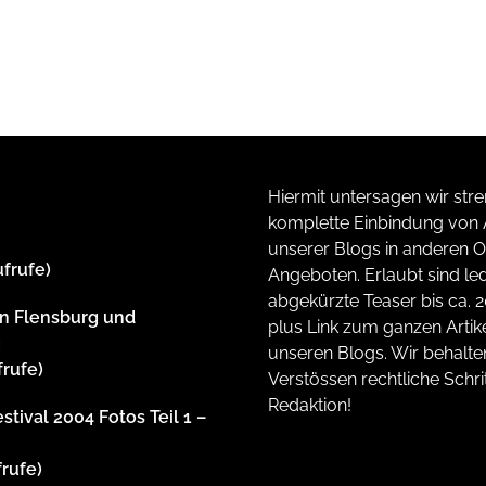
Hiermit untersagen wir stre
komplette Einbindung von A
unserer Blogs in anderen O
ufrufe)
Angeboten. Erlaubt sind led
abgekürzte Teaser bis ca. 
n Flensburg und
plus Link zum ganzen Artike
g
unseren Blogs. Wir behalte
frufe)
Verstössen rechtliche Schrit
Redaktion!
stival 2004 Fotos Teil 1 –
frufe)