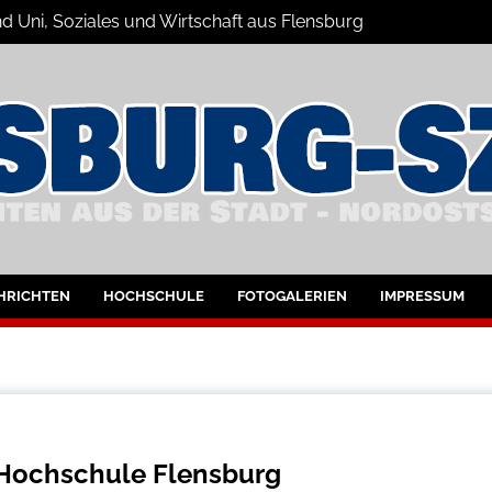
d Uni, Soziales und Wirtschaft aus Flensburg
Nachrichten
bung
HRICHTEN
HOCHSCHULE
FOTOGALERIEN
IMPRESSUM
 Hochschule Flensburg