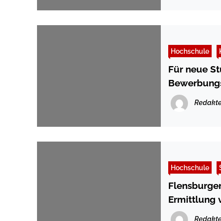
Hochschule
Für neue S
Bewerbungs
Redakte
Hochschule
Flensburger
Ermittlung 
Redakte