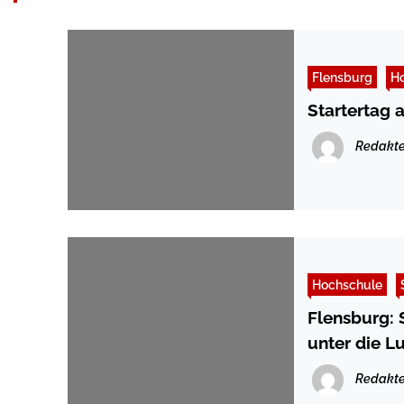
Flensburg
H
Startertag 
Redakte
Hochschule
Flensburg: St
unter die L
Redakte