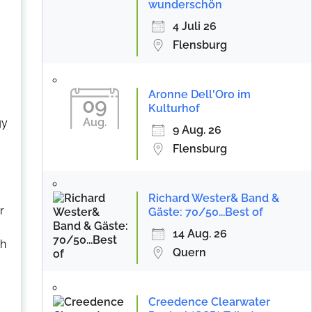
wunderschön
4 Juli 26
Flensburg
Aronne Dell'Oro im
09
Kulturhof
Aug.
gy
9 Aug. 26
Flensburg
Richard Wester& Band &
r
Gäste: 70/50...Best of
14 Aug. 26
ch
Quern
Creedence Clearwater