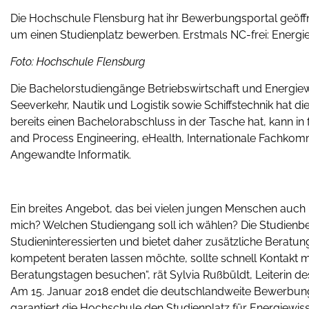
Die Hochschule Flensburg hat ihr Bewerbungsportal geöffne
um einen Studienplatz bewerben. Erstmals NC-frei: Ener
Foto: Hochschule Flensburg
Die Bachelorstudiengänge Betriebswirtschaft und Energie
Seeverkehr, Nautik und Logistik sowie Schiffstechnik ha
bereits einen Bachelorabschluss in der Tasche hat, kann 
and Process Engineering, eHealth, Internationale Fachkom
Angewandte Informatik.
Ein breites Angebot, das bei vielen jungen Menschen auch F
mich? Welchen Studiengang soll ich wählen? Die Studienb
Studieninteressierten und bietet daher zusätzliche Beratun
kompetent beraten lassen möchte, sollte schnell Kontakt 
Beratungstagen besuchen“, rät Sylvia Rußbüldt, Leiterin 
Am 15. Januar 2018 endet die deutschlandweite Bewerbungs
garantiert die Hochschule den Studienplatz für Energiew