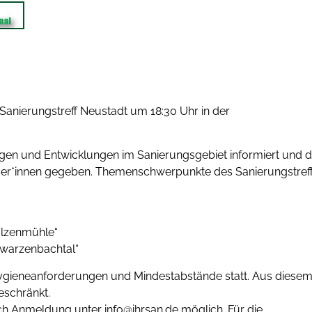
Sanierungstreff Neustadt um 18:30 Uhr in der
gen und Entwicklungen im Sanierungsgebiet informiert und d
mer*innen gegeben. Themenschwerpunkte des Sanierungstref
alzenmühle“
hwarzenbachtal“
n Hygieneanforderungen und Mindestabstände statt. Aus diese
eschränkt.
ach Anmeldung unter info@ihrsan.de möglich. Für die