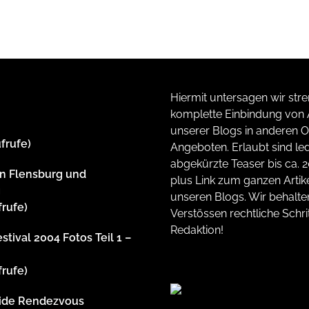
Hiermit untersagen wir stre
komplette Einbindung von A
unserer Blogs in anderen O
ufrufe)
Angeboten. Erlaubt sind led
abgekürzte Teaser bis ca. 
n Flensburg und
plus Link zum ganzen Artike
g
unseren Blogs. Wir behalte
frufe)
Verstössen rechtliche Schrit
Redaktion!
stival 2004 Fotos Teil 1 –
frufe)
side Rendezvous