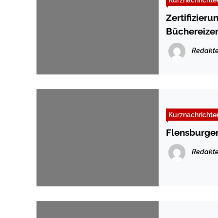
Zertifizier
Büchereizen
Redakte
Kurznachrichte
Flensburger
Redakte