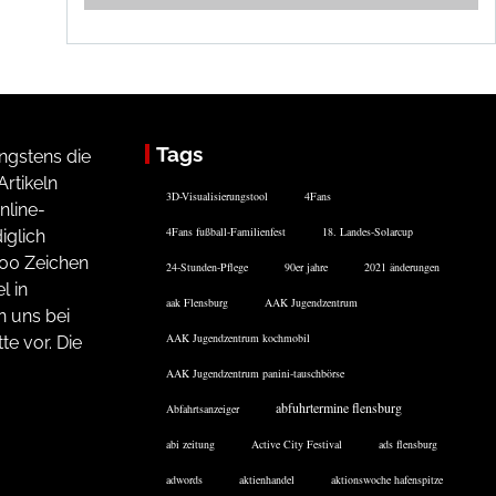
Tags
ngstens die
rtikeln
3D-Visualisierungstool
4Fans
nline-
4Fans fußball-Familienfest
18. Landes-Solarcup
iglich
200 Zeichen
24-Stunden-Pflege
90er jahre
2021 änderungen
l in
aak Flensburg
AAK Jugendzentrum
n uns bei
AAK Jugendzentrum kochmobil
te vor. Die
AAK Jugendzentrum panini-tauschbörse
abfuhrtermine flensburg
Abfahrtsanzeiger
abi zeitung
Active City Festival
ads flensburg
adwords
aktienhandel
aktionswoche hafenspitze