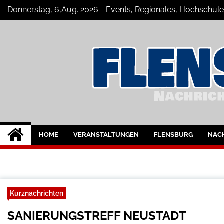
Skip
Donnerstag, 6,Aug. 2026 - Events, Regionales, Hochschule
to
content
Flensburg-Szene 
Nachrichten für Flensburg und Umge
HOME
VERANSTALTUNGEN
FLENSBURG
NAC
Kurznachrichten
SANIERUNGSTREFF NEUSTADT