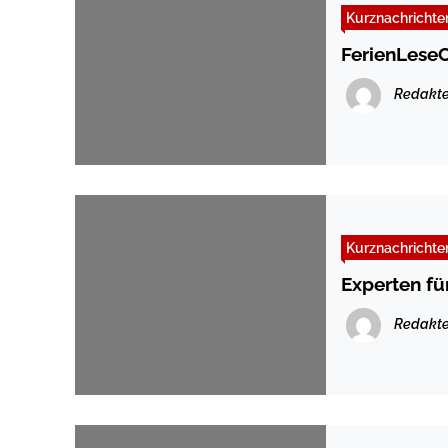
Kurznachrichte
FerienLeseC
Redakte
Kurznachrichte
Experten f
Redakte