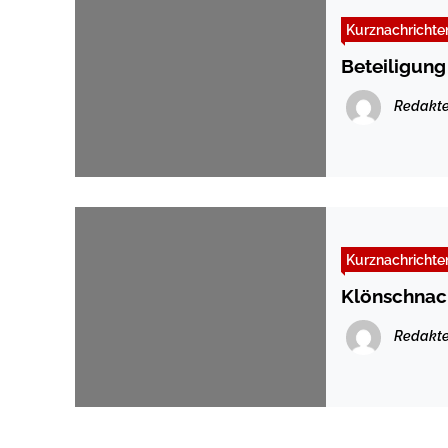
Kurznachrichte
Beteiligun
Redakte
Kurznachrichte
Klönschnack
Redakte