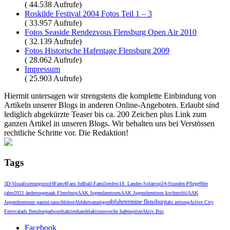
( 44.538 Aufrufe)
Roskilde Festival 2004 Fotos Teil 1 – 3
( 33.957 Aufrufe)
Fotos Seaside Rendezvous Flensburg Open Air 2010
( 32.139 Aufrufe)
Fotos Historische Hafentage Flensburg 2009
( 28.062 Aufrufe)
Impressum
( 25.903 Aufrufe)
Hiermit untersagen wir strengstens die komplette Einbindung von
Artikeln unserer Blogs in anderen Online-Angeboten. Erlaubt sind
lediglich abgekürzte Teaser bis ca. 200 Zeichen plus Link zum
ganzen Artikel in unseren Blogs. Wir behalten uns bei Verstössen
rechtliche Schritte vor. Die Redaktion!
Tags
3D-Visualisierungstool
4Fans
4Fans fußball-Familienfest
18. Landes-Solarcup
24-Stunden-Pflege
90er
jahre
2021 änderungen
aak Flensburg
AAK Jugendzentrum
AAK Jugendzentrum kochmobil
AAK
abfuhrtermine flensburg
Jugendzentrum panini-tauschbörse
Abfahrtsanzeiger
abi zeitung
Active City
Festival
ads flensburg
adwords
aktienhandel
aktionswoche hafenspitze
Aktiv Bus
Facebook