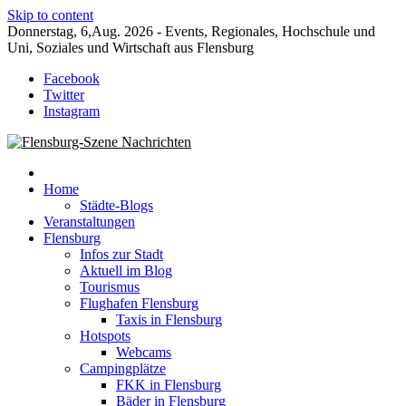
Skip to content
Donnerstag, 6,Aug. 2026 - Events, Regionales, Hochschule und
Uni, Soziales und Wirtschaft aus Flensburg
Facebook
Twitter
Instagram
Nachrichten für Flensburg und Umgebung
Flensburg-Szene Nachrichten
Home
Städte-Blogs
Veranstaltungen
Flensburg
Infos zur Stadt
Aktuell im Blog
Tourismus
Flughafen Flensburg
Taxis in Flensburg
Hotspots
Webcams
Campingplätze
FKK in Flensburg
Bäder in Flensburg