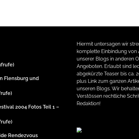
Hiermit untersagen wir stre
komplette Einbindung von A
unserer Blogs in anderen O
ufrufe)
Angeboten. Erlaubt sind led
abgekürzte Teaser bis ca. 
n Flensburg und
plus Link zum ganzen Artike
g
unseren Blogs. Wir behalte
frufe)
Verstössen rechtliche Schrit
Redaktion!
stival 2004 Fotos Teil 1 –
frufe)
side Rendezvous