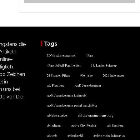
Tags
ngstens die
rtikeln
3D-Visualisierungstool
4Fans
nline-
4Fans fußball-Familienfest
18. Landes-Solarcup
iglich
200 Zeichen
24-Stunden-Pflege
90er jahre
2021 änderungen
l in
aak Flensburg
AAK Jugendzentrum
n uns bei
AAK Jugendzentrum kochmobil
te vor. Die
AAK Jugendzentrum panini-tauschbörse
abfuhrtermine flensburg
Abfahrtsanzeiger
abi zeitung
Active City Festival
ads flensburg
adwords
aktienhandel
aktionswoche hafenspitze