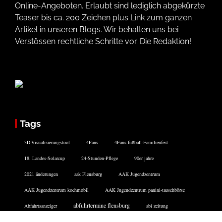
Online-Angeboten. Erlaubt sind lediglich abgekürzte
Teaser bis ca. 200 Zeichen plus Link zum ganzen
Artikel in unseren Blogs. Wir behalten uns bei
Verstössen rechtliche Schritte vor. Die Redaktion!
Tags
3D-Visualisierungstool
4Fans
4Fans fußball-Familienfest
18. Landes-Solarcup
24-Stunden-Pflege
90er jahre
2021 änderungen
aak Flensburg
AAK Jugendzentrum
AAK Jugendzentrum kochmobil
AAK Jugendzentrum panini-tauschbörse
abfuhrtermine flensburg
Abfahrtsanzeiger
abi zeitung
Active City Festival
ads flensburg
adwords
aktienhandel