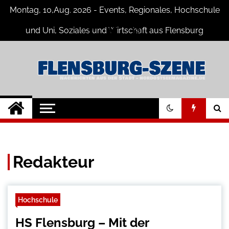
Skip
Montag, 10,Aug. 2026 - Events, Regionales, Hochschule
to
content
und Uni, Soziales und Wirtschaft aus Flensburg
Flensburg-Szene
Nachrichten für Flensburg und
Umgebung
Nachrichten
Redakteur
Hochschule
HS Flensburg – Mit der