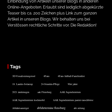
Einbindung von Artikeln unserer Blogs in anderen
Online-Angeboten. Erlaubt sind lediglich abgekürzte
Teaser bis ca. 200 Zeichen plus Link zum ganzen
Artikel in unseren Blogs. Wir behalten uns bei
Verstössen rechtliche Schritte vor. Die Redaktion!
Tags
3D-Visualisierungstool
4Fans
4Fans fußball-Familienfest
18. Landes-Solarcup
24-Stunden-Pflege
90er jahre
2021 änderungen
aak Flensburg
AAK Jugendzentrum
AAK Jugendzentrum kochmobil
AAK Jugendzentrum panini-tauschbörse
abfuhrtermine flensburg
Abfahrtsanzeiger
abi zeitung