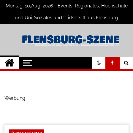
Skip
Montag, 10,Aug. 2026 - Events, Regionales, Hochschule
to
content
und Uni, Soziales und Wirtschaft aus Flensburg
Flensburg-Szene
Nachrichten für Flensburg und
Umgebung
Nachrichten
Werbung