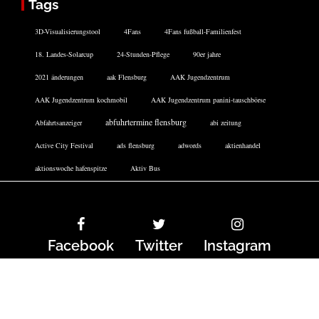
Tags
3D-Visualisierungstool
4Fans
4Fans fußball-Familienfest
18. Landes-Solarcup
24-Stunden-Pflege
90er jahre
2021 änderungen
aak Flensburg
AAK Jugendzentrum
AAK Jugendzentrum kochmobil
AAK Jugendzentrum panini-tauschbörse
abfuhrtermine flensburg
Abfahrtsanzeiger
abi zeitung
Active City Festival
ads flensburg
adwords
aktienhandel
aktionswoche hafenspitze
Aktiv Bus
Facebook
Twitter
Instagram
DATENSCHUTZERKLÄRUNG
IMPRESSUM
COOKIE-RICHTLINIE
ARCHIV