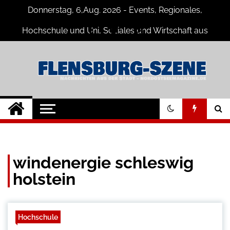
Skip
Donnerstag, 6,Aug. 2026 - Events, Regionales,
to
content
Hochschule und Uni, Soziales und Wirtschaft aus
Flensburg
Flensburg-Szene
Nachrichten für Flensburg und
Umgebung
Nachrichten
windenergie schleswig
holstein
Hochschule