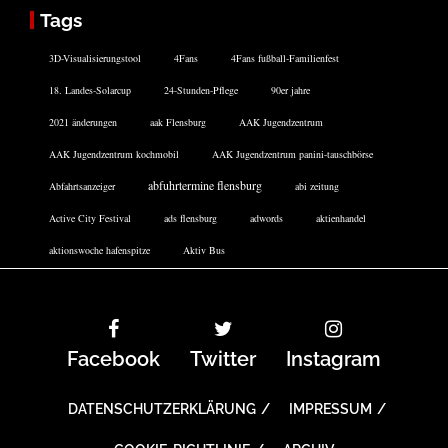
Tags
3D-Visualisierungstool
4Fans
4Fans fußball-Familienfest
18. Landes-Solarcup
24-Stunden-Pflege
90er jahre
2021 änderungen
aak Flensburg
AAK Jugendzentrum
AAK Jugendzentrum kochmobil
AAK Jugendzentrum panini-tauschbörse
abfuhrtermine flensburg
Abfahrtsanzeiger
abi zeitung
Active City Festival
ads flensburg
adwords
aktienhandel
aktionswoche hafenspitze
Aktiv Bus
Facebook
Twitter
Instagram
DATENSCHUTZERKLÄRUNG
IMPRESSUM