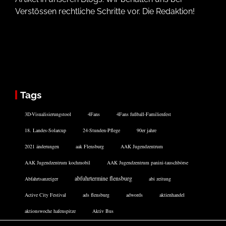
Verstössen rechtliche Schritte vor. Die Redaktion!
Tags
3D-Visualisierungstool
4Fans
4Fans fußball-Familienfest
18. Landes-Solarcup
24-Stunden-Pflege
90er jahre
2021 änderungen
aak Flensburg
AAK Jugendzentrum
AAK Jugendzentrum kochmobil
AAK Jugendzentrum panini-tauschbörse
abfuhrtermine flensburg
Abfahrtsanzeiger
abi zeitung
Active City Festival
ads flensburg
adwords
aktienhandel
aktionswoche hafenspitze
Aktiv Bus