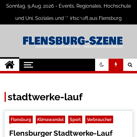
Skip
Sonntag, 9,Aug. 2026 - Events, Regionales, Hochschule
to
content
und Uni, Soziales und Wirtschaft aus Flensburg
Flensburg-Szene
Nachrichten für Flensburg und
Umgebung
Nachrichten
stadtwerke-lauf
Flensburg
Klimawandel
Sport
Verbraucher
Flensburger Stadtwerke-Lauf