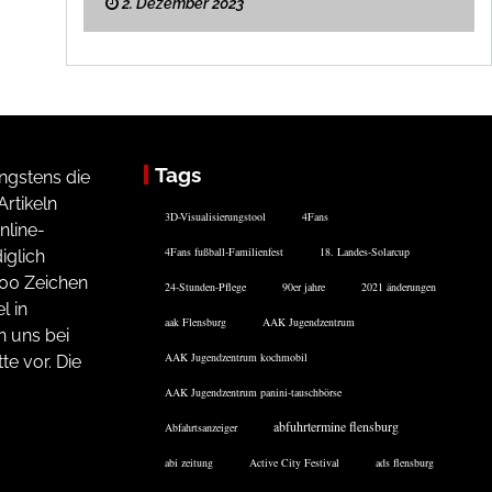
2. Dezember 2023
Tags
ngstens die
rtikeln
3D-Visualisierungstool
4Fans
nline-
4Fans fußball-Familienfest
18. Landes-Solarcup
iglich
200 Zeichen
24-Stunden-Pflege
90er jahre
2021 änderungen
l in
aak Flensburg
AAK Jugendzentrum
n uns bei
AAK Jugendzentrum kochmobil
te vor. Die
AAK Jugendzentrum panini-tauschbörse
abfuhrtermine flensburg
Abfahrtsanzeiger
abi zeitung
Active City Festival
ads flensburg