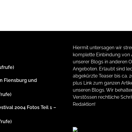
Hiermit untersagen wir stre
komplette Einbindung von A
unserer Blogs in anderen O
ufrufe)
Angeboten. Erlaubt sind led
abgekürzte Teaser bis ca. 
n Flensburg und
plus Link zum ganzen Artike
g
unseren Blogs. Wir behalte
frufe)
Verstössen rechtliche Schrit
Redaktion!
stival 2004 Fotos Teil 1 –
frufe)