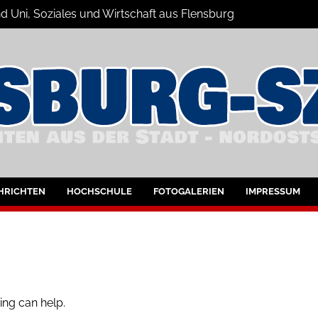
d Uni, Soziales und Wirtschaft aus Flensburg
Nachrichten
bung
HRICHTEN
HOCHSCHULE
FOTOGALERIEN
IMPRESSUM
ing can help.