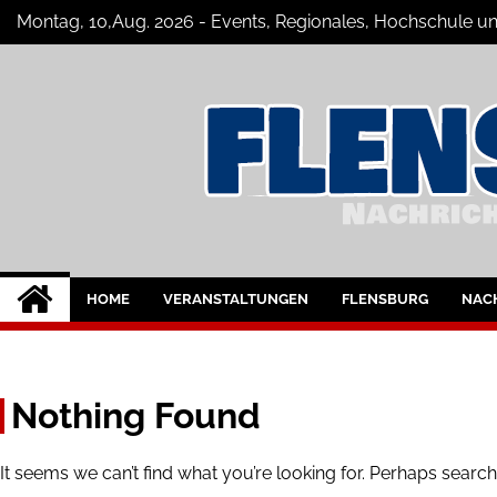
Skip
Montag, 10,Aug. 2026 - Events, Regionales, Hochschule un
to
content
Flensburg-Szene 
Nachrichten für Flensburg und Umge
HOME
VERANSTALTUNGEN
FLENSBURG
NAC
Nothing Found
It seems we can’t find what you’re looking for. Perhaps search