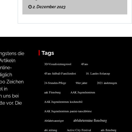
2. Dezember 2023
Tags
ngstens die
rtikeln
3D-Visualisierungstool
4Fans
nline-
4Fans fußball-Familienfest
18. Landes-Solarcup
iglich
200 Zeichen
24-Stunden-Pflege
90er jahre
2021 änderungen
l in
aak Flensburg
AAK Jugendzentrum
n uns bei
AAK Jugendzentrum kochmobil
te vor. Die
AAK Jugendzentrum panini-tauschbörse
abfuhrtermine flensburg
Abfahrtsanzeiger
abi zeitung
Active City Festival
ads flensburg