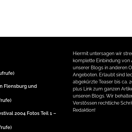
Hiermit untersagen wir stre
komplette Einbindung von A
unserer Blogs in anderen O
ufrufe)
Angeboten. Erlaubt sind led
abgekürzte Teaser bis ca. 
n Flensburg und
plus Link zum ganzen Artike
g
unseren Blogs. Wir behalte
frufe)
Verstössen rechtliche Schrit
Redaktion!
stival 2004 Fotos Teil 1 –
frufe)