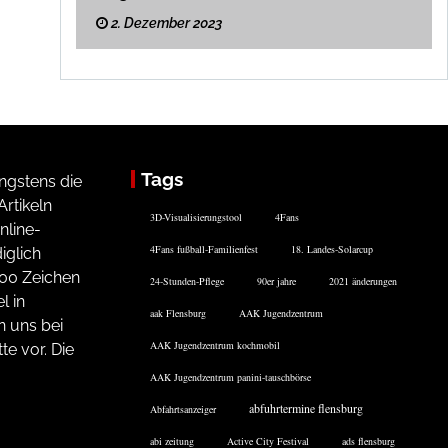
2. Dezember 2023
Tags
ngstens die
rtikeln
3D-Visualisierungstool
4Fans
nline-
4Fans fußball-Familienfest
18. Landes-Solarcup
iglich
200 Zeichen
24-Stunden-Pflege
90er jahre
2021 änderungen
l in
aak Flensburg
AAK Jugendzentrum
n uns bei
AAK Jugendzentrum kochmobil
te vor. Die
AAK Jugendzentrum panini-tauschbörse
abfuhrtermine flensburg
Abfahrtsanzeiger
abi zeitung
Active City Festival
ads flensburg