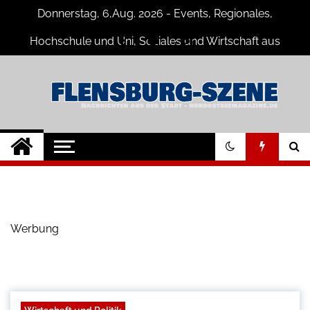
Skip
Donnerstag, 6,Aug. 2026 - Events, Regionales,
to
content
Hochschule und Uni, Soziales und Wirtschaft aus
Flensburg
Flensburg-Szene
Nachrichten für Flensburg und
Umgebung
Nachrichten
Werbung