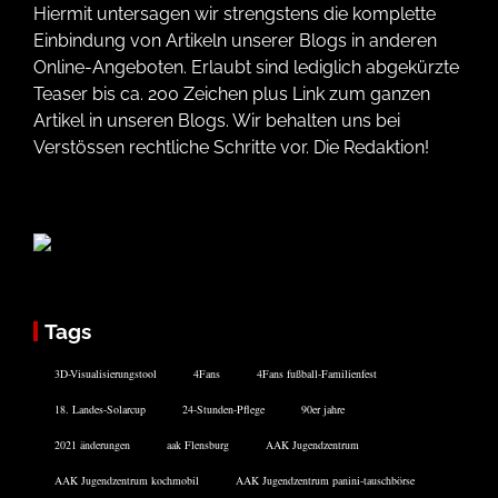
Hiermit untersagen wir strengstens die komplette
Einbindung von Artikeln unserer Blogs in anderen
Online-Angeboten. Erlaubt sind lediglich abgekürzte
Teaser bis ca. 200 Zeichen plus Link zum ganzen
Artikel in unseren Blogs. Wir behalten uns bei
Verstössen rechtliche Schritte vor. Die Redaktion!
Tags
3D-Visualisierungstool
4Fans
4Fans fußball-Familienfest
18. Landes-Solarcup
24-Stunden-Pflege
90er jahre
2021 änderungen
aak Flensburg
AAK Jugendzentrum
AAK Jugendzentrum kochmobil
AAK Jugendzentrum panini-tauschbörse