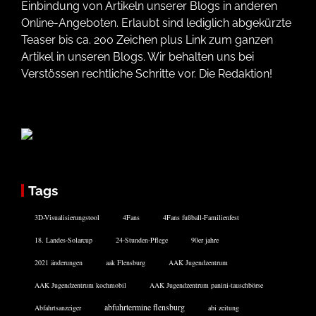
Einbindung von Artikeln unserer Blogs in anderen
Online-Angeboten. Erlaubt sind lediglich abgekürzte
Teaser bis ca. 200 Zeichen plus Link zum ganzen
Artikel in unseren Blogs. Wir behalten uns bei
Verstössen rechtliche Schritte vor. Die Redaktion!
Tags
3D-Visualisierungstool
4Fans
4Fans fußball-Familienfest
18. Landes-Solarcup
24-Stunden-Pflege
90er jahre
2021 änderungen
aak Flensburg
AAK Jugendzentrum
AAK Jugendzentrum kochmobil
AAK Jugendzentrum panini-tauschbörse
abfuhrtermine flensburg
Abfahrtsanzeiger
abi zeitung