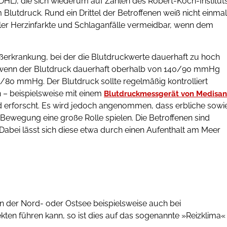
(DHL), die sich wiederum auf Zahlen des Robert-Koch-Institut
Blutdruck. Rund ein Drittel der Betroffenen weiß nicht einmal
ller Herzinfarkte und Schlaganfälle vermeidbar, wenn dem
ßerkrankung, bei der die Blutdruckwerte dauerhaft zu hoch
l, wenn der Blutdruck dauerhaft oberhalb von 140/90 mmHg
/80 mmHg. Der Blutdruck sollte regelmäßig kontrolliert
 – beispielsweise mit einem
Blutdruckmessgerät von Medisa
d erforscht. Es wird jedoch angenommen, dass erbliche sowi
Bewegung eine große Rolle spielen. Die Betroffenen sind
abei lässt sich diese etwa durch einen Aufenthalt am Meer
 der Nord- oder Ostsee beispielsweise auch bei
kten führen kann, so ist dies auf das sogenannte »Reizklima«