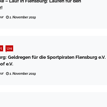
ke – Lauf in Flensburg: Laufen für den
z!
ur
1. November 2019
rt
Uni
rg: Geldregen für die Sportpiraten Flensburg e.V.
of e.V.
ur
1. November 2019