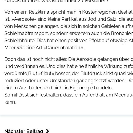
zurückzuführen. Was ist darunter zu verstehen?
Von einem Reizklima spricht man in Küstenregionen deshalb
ist. »Aerosole« sind kleine Partikel aus Jod und Salz, die 
von Menschen gelangen, die sich in solchen Gebieten aufhal
Schleimabtransport, sondern erweitern auch die Bronchie
Schleimhäute. Dies hat einen positiven Effekt auf etwaig
Meer wie eine Art »Dauerinhalation«.
Doch das ist noch nicht alles: Die Aerosole gelangen über d
und verdünnen es. Und dies hat eine ähnliche Wirkung zufo
verdünnte Blut »fließt« besser, der Blutdruck sinkt quasi
reduziert oder unter Umständen gar abgesetzt werden. Di
einem Arzt halten und nicht in Eigenregie handeln.
Somit lässt sich festhalten, dass ein Aufenthalt am Meer a
kann.
Nächster Beitrag