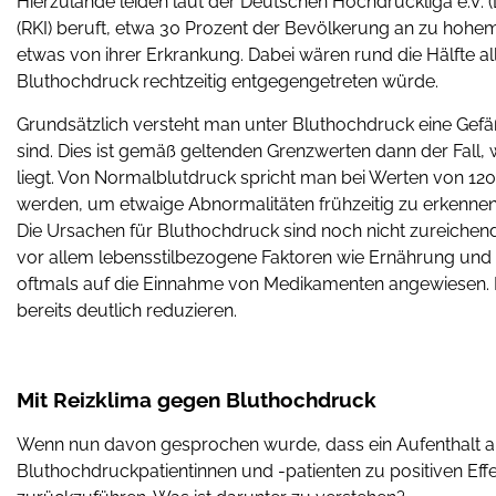
Hierzulande leiden laut der Deutschen Hochdruckliga e.V. 
(RKI) beruft, etwa 30 Prozent der Bevölkerung an zu hohem 
etwas von ihrer Erkrankung. Dabei wären rund die Hälfte a
Bluthochdruck rechtzeitig entgegengetreten würde.
Grundsätzlich versteht man unter Bluthochdruck eine Gefä
sind. Dies ist gemäß geltenden Grenzwerten dann der Fal
liegt. Von Normalblutdruck spricht man bei Werten von 120
werden, um etwaige Abnormalitäten frühzeitig zu erkennen
Die Ursachen für Bluthochdruck sind noch nicht zureichen
vor allem lebensstilbezogene Faktoren wie Ernährung und 
oftmals auf die Einnahme von Medikamenten angewiesen. D
bereits deutlich reduzieren.
Mit Reizklima gegen Bluthochdruck
Wenn nun davon gesprochen wurde, dass ein Aufenthalt an
Bluthochdruckpatientinnen und -patienten zu positiven Effe