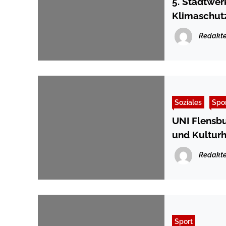
5. Stadtwer
Klimaschut
Redakte
Soziales
Spo
UNI Flensbu
und Kulturh
Redakte
Sport