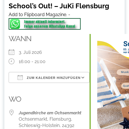
School’s Out! – JuKi Flensburg
Add to Flipboard Magazine.
-
WANN
3. Juli 2026
16:00 - 21:00
ZUM KALENDER HINZUFÜGEN
ICS herunterladen
Google Kalender
iCalendar
Office 365
Outlook Live
WO
Jugendkirche am Ochsenmarkt
Ochsenmarkt, Flensburg,
Schleswig-Holstein, 24392