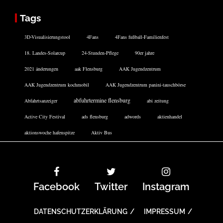
Tags
3D-Visualisierungstool
4Fans
4Fans fußball-Familienfest
18. Landes-Solarcup
24-Stunden-Pflege
90er jahre
2021 änderungen
aak Flensburg
AAK Jugendzentrum
AAK Jugendzentrum kochmobil
AAK Jugendzentrum panini-tauschbörse
abfuhrtermine flensburg
Abfahrtsanzeiger
abi zeitung
Active City Festival
ads flensburg
adwords
aktienhandel
aktionswoche hafenspitze
Aktiv Bus
Facebook
Twitter
Instagram
DATENSCHUTZERKLÄRUNG
IMPRESSUM