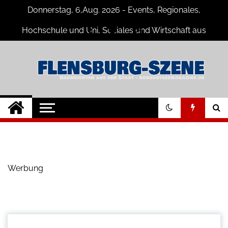
Skip
Donnerstag, 6,Aug. 2026 - Events, Regionales,
to
content
Hochschule und Uni, Soziales und Wirtschaft aus
Flensburg
Flensburg-Szene
Nachrichten für Flensburg und
Umgebung
Nachrichten
Werbung