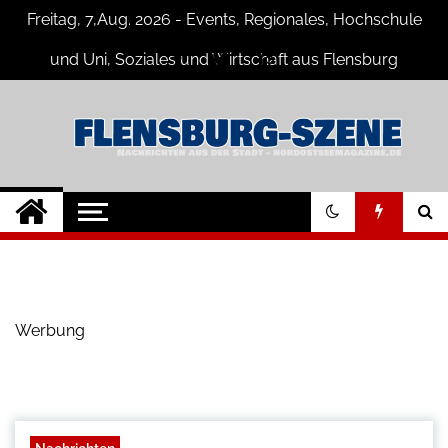
Skip
Freitag, 7,Aug. 2026 - Events, Regionales, Hochschule
to
content
und Uni, Soziales und Wirtschaft aus Flensburg
Flensburg-Szene
Nachrichten für Flensburg und
Umgebung
Nachrichten
Werbung