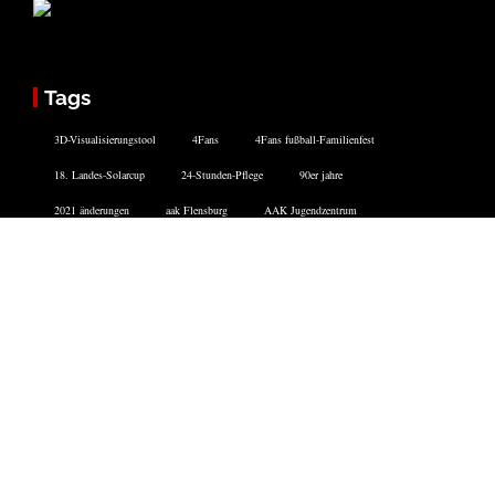
Tags
3D-Visualisierungstool
4Fans
4Fans fußball-Familienfest
18. Landes-Solarcup
24-Stunden-Pflege
90er jahre
2021 änderungen
aak Flensburg
AAK Jugendzentrum
AAK Jugendzentrum kochmobil
AAK Jugendzentrum panini-tauschbörse
abfuhrtermine flensburg
Abfahrtsanzeiger
abi zeitung
Active City Festival
ads flensburg
adwords
aktienhandel
aktionswoche hafenspitze
Aktiv Bus
Facebook
Twitter
Instagram