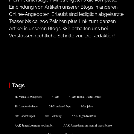
Einbindung von Artikeln unserer Blogs in anderen
Online-Angeboten. Erlaubt sind lediglich abgekürzte
Teaser bis ca. 200 Zeichen plus Link zum ganzen
Artikel in unseren Blogs. Wir behalten uns bei
Verstössen rechtliche Schritte vor. Die Redaktion!
Tags
3D-Visualisierungstool
4Fans
4Fans fußball-Familienfest
18. Landes-Solarcup
24-Stunden-Pflege
90er jahre
2021 änderungen
aak Flensburg
AAK Jugendzentrum
AAK Jugendzentrum kochmobil
AAK Jugendzentrum panini-tauschbörse