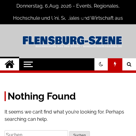
Skip
Donnerstag, 6,Aug. 2026 - Events, Regionales,
to
content
Hochschule und Uni, Soziales und Wirtschaft aus
Flensburg
Flensburg-Szene
Nachrichten für Flensburg und
Umgebung
Nachrichten
Nothing Found
It seems we can’t find what you’re looking for. Perhaps
searching can help.
Suche